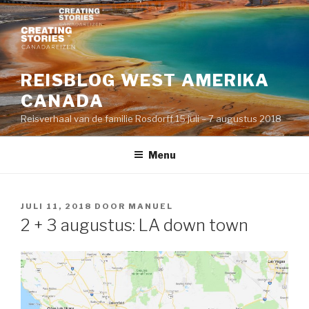
Naar
de
inhoud
springen
REISBLOG WEST AMERIKA
CANADA
Reisverhaal van de familie Rosdorff 15 juli – 7 augustus 2018
Menu
GEPLAATST
JULI 11, 2018
DOOR
MANUEL
OP
2 + 3 augustus: LA down town