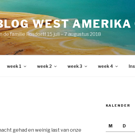
BLOG WEST AMERIKA
 de familie Rosdorff 15 juli – 7 augustus 2018
week 1
week 2
week 3
week 4
Ins
KALENDER
M
D
acht gehad en weinig last van onze