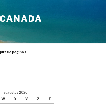
 CANADA
piratie pagina’s
augustus 2026
W
D
V
Z
Z