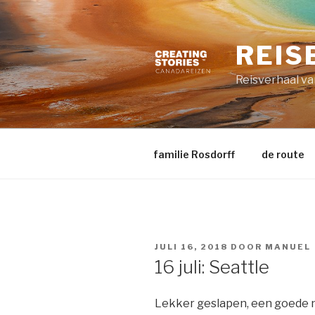
Naar
de
inhoud
REIS
springen
Reisverhaal van
familie Rosdorff
de route
GEPLAATST
JULI 16, 2018
DOOR
MANUEL
OP
16 juli: Seattle
Lekker geslapen, een goede n