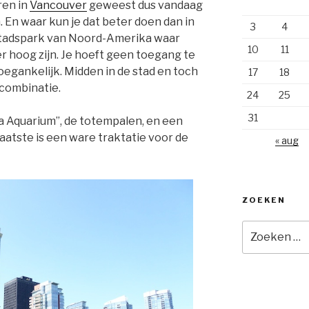
ren in
Vancouver
geweest dus vandaag
. En waar kun je dat beter doen dan in
3
4
tadspark van Noord-Amerika waar
10
11
 hoog zijn. Je hoeft geen toegang te
oegankelijk. Midden in de stad en toch
17
18
 combinatie.
24
25
31
ea Aquarium”, de totempalen, en een
aatste is een ware traktatie voor de
« aug
ZOEKEN
Zoeken
naar: