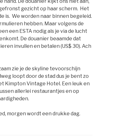
 hand. De douanier kijkt ons niet aan,
 gefronst gezicht op haar scherm. Het
 orde is. We worden naar binnen begeleid.
ormulieren hebben. Maar volgens de
een een ESTA nodig als je via de lucht
nenkomt. De douanier beaamde dat
eren invullen en betalen (US$ 30). Ach
zaam zie je de skyline tevoorschijn
weg loopt door de stad dus je bent zo
het Kimpton Vintage Hotel. Een leuk en
tussen allerlei restaurantjes en op
aardigheden.
bed, morgen wordt een drukke dag.