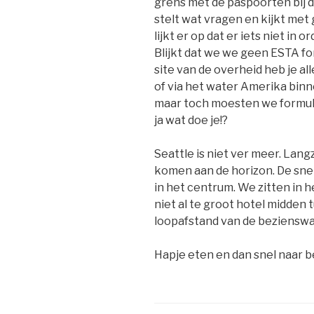
grens met de paspoorten bij de
stelt wat vragen en kijkt met
lijkt er op dat er iets niet in
Blijkt dat we we geen ESTA f
site van de overheid heb je all
of via het water Amerika bin
maar toch moesten we formuli
ja wat doe je!?
Seattle is niet ver meer. Lang
komen aan de horizon. De snel
in het centrum. We zitten in 
niet al te groot hotel midden 
loopafstand van de beziensw
Hapje eten en dan snel naar 