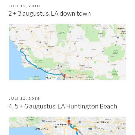
GEPLAATST
JULI 11, 2018
OP
2 + 3 augustus: LA down town
GEPLAATST
JULI 11, 2018
OP
4, 5 + 6 augustus: LA Huntington Beach