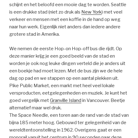
schijnt en het beloofd een mooie dag te worden. Seattle
is een drukke stad (niet zo druk als
New York
) met veel
verkeer en mensen met een koffie in de hand op weg
naar hun werk. Eigenlijk niet anders dan iedere andere
grotere stad in Amerika.
We nemen de eerste Hop-on Hop-off bus die rijdt. Op
deze manier krijg je een goed beeld van de stad en
worden je ook nog leuke dingen verteld die je anders uit
een boekje had moet lezen. Met de bus zijn we de hele
dag op pad en we stappen op een aantal plekken uit.
Pike Public Market, een markt met heel veel lokale
versproducten, eetgelegenheden en muziek. Je kunt het
goed vergelijk met
Granville Island
in Vancouver. Beetje
alternatief maar wel druk.
The Space Needle, een toren aan de rand van de stad van
bijna 185 meter hoog. Gebouwd ter gelegenheid van de
wereldtentoonstelling in 1962. Overigens gaat er een
monorail vanuit het centrum in 90 seconden naar deze