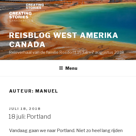
Naar
de
inhoud
springen
REISBLOG WEST AMERIKA
CANADA
Reisverhaal van de familie Rosdorff 15 juli – 7 augustus 2018
Menu
AUTEUR:
MANUEL
GEPLAATST
JULI 18, 2018
OP
18 juli: Portland
Vandaag gaan we naar Portland. Niet zo heel lang rijden