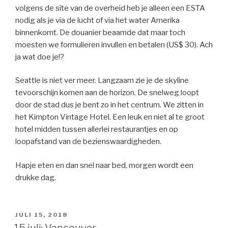
volgens de site van de overheid heb je alleen een ESTA
nodig als je via de lucht of via het water Amerika
binnenkomt. De douanier beaamde dat maar toch
moesten we formulieren invullen en betalen (US$ 30). Ach
ja wat doe je!?
Seattle is niet ver meer. Langzaam zie je de skyline
tevoorschijn komen aan de horizon. De snelweg loopt
door de stad dus je bent zo in het centrum. We zitten in
het Kimpton Vintage Hotel. Een leuk en niet al te groot
hotel midden tussen allerlei restaurantjes en op
loopafstand van de bezienswaardigheden.
Hapje eten en dan snel naar bed, morgen wordt een
drukke dag.
GEPLAATST
JULI 15, 2018
OP