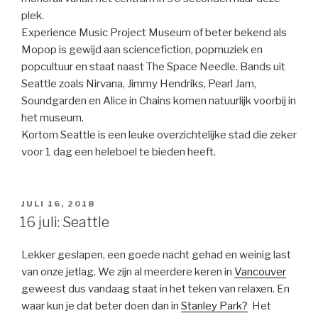
plek.
Experience Music Project Museum of beter bekend als
Mopop is gewijd aan sciencefiction, popmuziek en
popcultuur en staat naast The Space Needle. Bands uit
Seattle zoals Nirvana, Jimmy Hendriks, Pearl Jam,
Soundgarden en Alice in Chains komen natuurlijk voorbij in
het museum.
Kortom Seattle is een leuke overzichtelijke stad die zeker
voor 1 dag een heleboel te bieden heeft.
GEPLAATST
JULI 16, 2018
OP
16 juli: Seattle
Lekker geslapen, een goede nacht gehad en weinig last
van onze jetlag. We zijn al meerdere keren in
Vancouver
geweest dus vandaag staat in het teken van relaxen. En
waar kun je dat beter doen dan in
Stanley Park?
Het